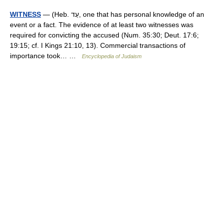
WITNESS
— (Heb. עֵד, one that has personal knowledge of an
event or a fact. The evidence of at least two witnesses was
required for convicting the accused (Num. 35:30; Deut. 17:6;
19:15; cf. I Kings 21:10, 13). Commercial transactions of
importance took… …
Encyclopedia of Judaism