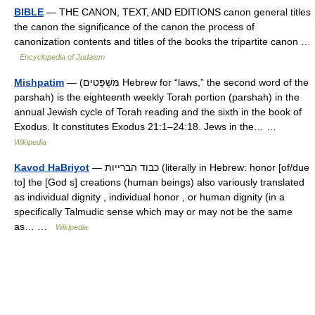
BIBLE
— THE CANON, TEXT, AND EDITIONS canon general titles
the canon the significance of the canon the process of
canonization contents and titles of the books the tripartite canon …
Encyclopedia of Judaism
Mishpatim
— (מִּשְׁפָּטִים Hebrew for “laws,” the second word of the
parshah) is the eighteenth weekly Torah portion (parshah) in the
annual Jewish cycle of Torah reading and the sixth in the book of
Exodus. It constitutes Exodus 21:1–24:18. Jews in the… …
Wikipedia
Kavod HaBriyot
— כבוד הברייות (literally in Hebrew: honor [of/due
to] the [God s] creations (human beings) also variously translated
as individual dignity , individual honor , or human dignity (in a
specifically Talmudic sense which may or may not be the same
as… …
Wikipedia