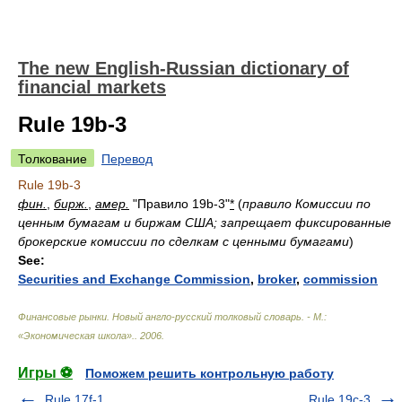
The new English-Russian dictionary of
financial markets
Rule 19b-3
Толкование
Перевод
Rule 19b-3
фин.
,
бирж.
,
амер.
"Правило 19b-3"
*
(
правило Комиссии по
ценным бумагам и биржам США; запрещает фиксированные
брокерские комиссии по сделкам с ценными бумагами
)
See:
Securities and Exchange Commission
,
broker
,
commission
Финансовые рынки. Новый англо-русский толковый словарь. - М.:
«Экономическая школа».
.
2006
.
Игры ⚽
Поможем решить контрольную работу
Rule 17f-1
Rule 19c-3